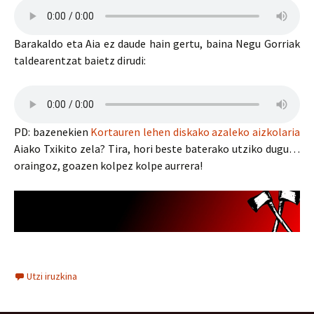
Barakaldo eta Aia ez daude hain gertu, baina Negu Gorriak
taldearentzat baietz dirudi:
PD: bazenekien
Kortauren lehen diskako azaleko aizkolaria
Aiako Txikito zela? Tira, hori beste baterako utziko dugu…
oraingoz, goazen kolpez kolpe aurrera!
Utzi iruzkina