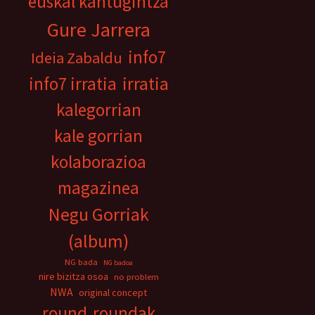
euskal kantugintza
Gure Jarrera
info7
Ideia Zabaldu
info7 irratia
irratia
kalegorrian
kale gorrian
kolaborazioa
magazinea
Negu Gorriak
(album)
NG bada
NG badoa
nire bizitza osoa
no problem
NWA
original concept
round
roundak