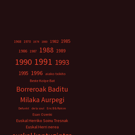
1985
1982
1968
1970
1974
1980
1988
1989
1986
1987
1991
1990
1993
1996
1995
aiako txikito
Beste Kolpe Bat
Borreroak Baditu
Milaka Aurpegi
Defunkt
de la soul
Eric B & Rakim
Esan Ozenki
Euskal Herriko Soinu Tresnak
Euskal Herri nerea