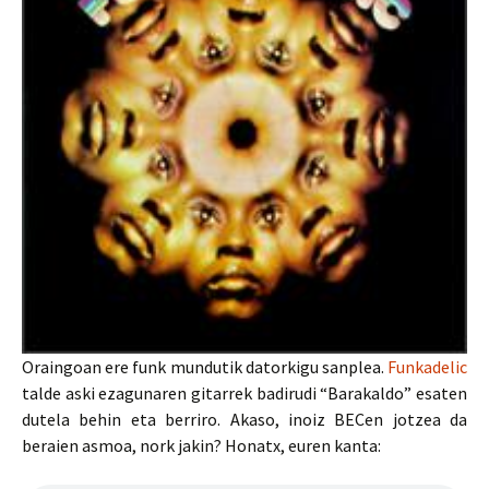
Oraingoan ere funk mundutik datorkigu sanplea.
Funkadelic
talde aski ezagunaren gitarrek badirudi “Barakaldo” esaten
dutela behin eta berriro. Akaso, inoiz BECen jotzea da
beraien asmoa, nork jakin? Honatx, euren kanta: