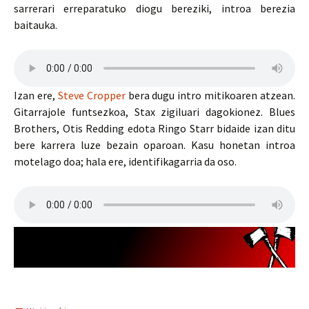
sarrerari erreparatuko diogu bereziki, introa berezia
baitauka.
Izan ere,
Steve Cropper
bera dugu intro mitikoaren atzean.
Gitarrajole funtsezkoa, Stax zigiluari dagokionez. Blues
Brothers, Otis Redding edota Ringo Starr bidaide izan ditu
bere karrera luze bezain oparoan. Kasu honetan introa
motelago doa; hala ere, identifikagarria da oso.