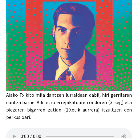
Aiako Txikito mila dantzen lurraldean dabil, hiri gerrilaren
dantza barne. Adi intro errepikatuaren ondoren (3. seg) eta
piezaren bigarren zatian (19.etik aurrera) itzultzen den
perkusioari.