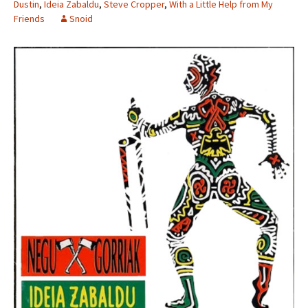
Dustin
,
Ideia Zabaldu
,
Steve Cropper
,
With a Little Help from My
Friends
Snoid