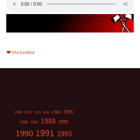
Utzi iruzkina
1985
1982
1968
1970
1974
1980
1988
1989
1986
1987
1991
1990
1993