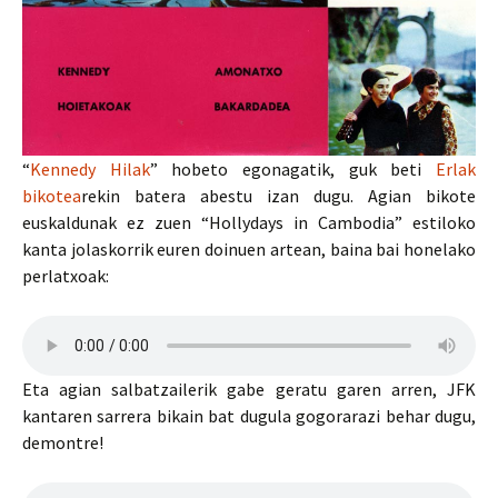
“
Kennedy Hilak
” hobeto egonagatik, guk beti
Erlak
bikotea
rekin batera abestu izan dugu. Agian bikote
euskaldunak ez zuen “Hollydays in Cambodia” estiloko
kanta jolaskorrik euren doinuen artean, baina bai honelako
perlatxoak:
Eta agian salbatzailerik gabe geratu garen arren, JFK
kantaren sarrera bikain bat dugula gogorarazi behar dugu,
demontre!