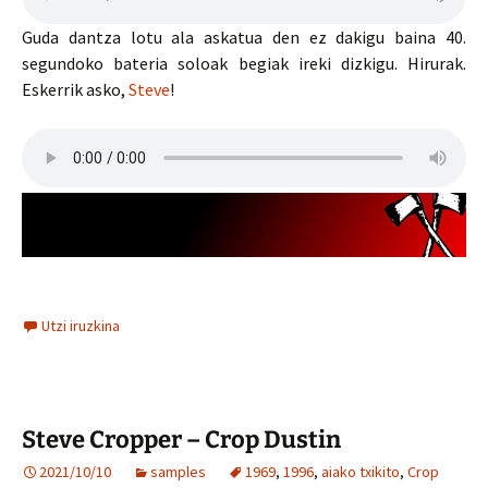
Guda dantza lotu ala askatua den ez dakigu baina 40.
segundoko bateria soloak begiak ireki dizkigu. Hirurak.
Eskerrik asko,
Steve
!
Utzi iruzkina
Steve Cropper – Crop Dustin
2021/10/10
samples
1969
,
1996
,
aiako txikito
,
Crop