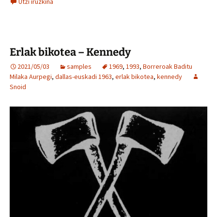
Utzi iruzkina
Erlak bikotea – Kennedy
2021/05/03
samples
1969
,
1993
,
Borreroak Baditu
Milaka Aurpegi
,
dallas-euskadi 1963
,
erlak bikotea
,
kennedy
Snoid