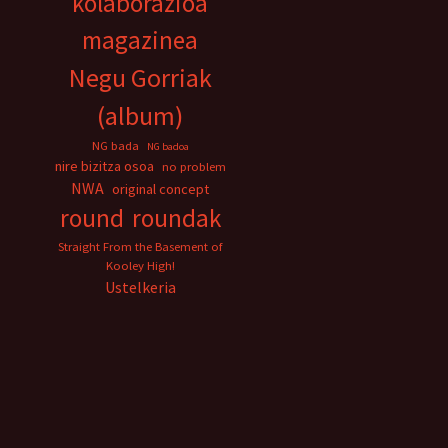
kolaborazioa
magazinea
Negu Gorriak
(album)
NG bada
NG badoa
nire bizitza osoa
no problem
NWA
original concept
round
roundak
Straight From the Basement of
Kooley High!
Ustelkeria