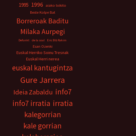
1996
1995
aiako txikito
Beste Kolpe Bat
Borreroak Baditu
Milaka Aurpegi
Defunkt
de la soul
Eric B & Rakim
Esan Ozenki
Euskal Herriko Soinu Tresnak
Euskal Herri nerea
euskal kantugintza
Gure Jarrera
info7
Ideia Zabaldu
info7 irratia
irratia
kalegorrian
kale gorrian