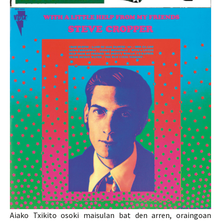
Aiako Txikito osoki maisulan bat den arren, oraingoan